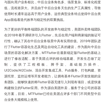
与面向用户业务相比，中后台业务角色多、场景复杂、标准化程度
低，流程差异大。并且由于中后台业务天生的生产工具属性，导致
使用时长通常远远高于用户业务。这些典型业务特点使得中后台类
App面临着迭代效率与稳定性的双重挑战。
为了更好的平衡终端团队的开发效率与稳定性，美团外卖终端团队
在2018年着手调研并引入Flutter，先后在用户端和商家端的验证可
行性，确认了其在中后台业务场景中具有实用价值。2019年团队进
行了Flutter容器化生态及周边自动化工具的建设，作为面向中后台
场景的容器化解决方案，MTFlutter在最新稳定版Flutter的基础上
进行了修改适配，基于美团点评的移动端基建、开发生态做了定
制，提供了工程模板、脚手架、基础能力插件、
UI2Code/AI2Code、混合开发集成工具、Pub服务、打包构建、资
源托管、监控运维等开发者能力，让拥有基本Flutter开发技能的业
务团队，能够快速的将Flutter容器无缝引入到现有项目，或是快速
构建独立的Flutter应用。作为源自美团外卖，服务于全公司的容器
化方案，目前，MTFlutter已经在美团点评多个部门不同类型中后
台业务大规模线上使用。