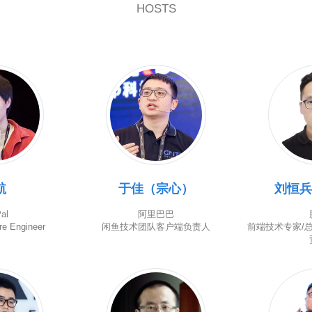
HOSTS
航
于佳（宗心）
刘恒兵
al
阿里巴巴
re Engineer
闲鱼技术团队客户端负责人
前端技术专家/总