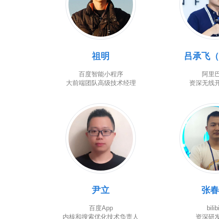
祖明
吕承飞
百度智能小程序
阿里
大前端团队高级技术经理
资深无线
尹立
张
百度App
bilibi
内核和搜索优化技术负责人
资深研