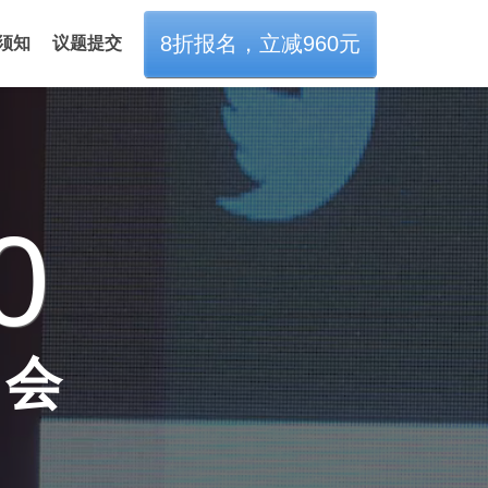
8折报名，立减960元
须知
议题提交
0
大会