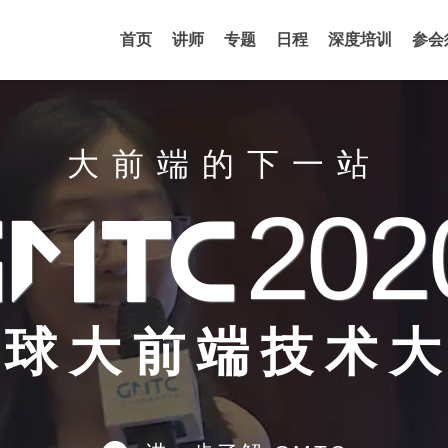
首页
讲师
专题
日程
深度培训
参会
大前端的下一站
202

全球大前端技术