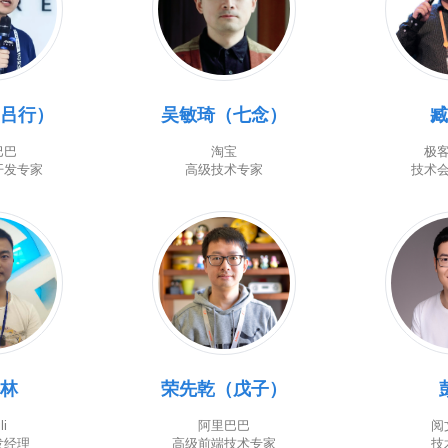
（吕行）
吴敏琦（七念）
臧
巴巴
淘宝
极
开发专家
高级技术专家
技术
春林
荣先乾（戊子）
li
阿里巴巴
阅
发经理
高级前端技术专家
技